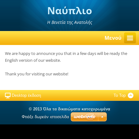
Ναύπλιο
Η Βενετία της Ανατολής
Μενού
We are happy to announce you that in a few days will be ready the
English version of our website.
Thank you for visiting our website!
Desktop έκδοση
To Top
© 2013 Όλα τα δικαιώματα κατοχυρωμένα
Φτιάξε δωρεάν ιστοσελίδα