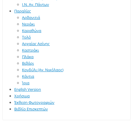
Ι.Ν. Αγ. Πάντων
Παραλίες
Αρβανιτιά
Νεράκι
Καραθώνα
Τολό
Αρχαίας Ασίνης
Καστράκι
Πλάκα
Βιβάρι
Κονδύλι (Αγ. Νικόλαος)
Κάντια
Ίρια
English Version
Χρήσιμα
Έκθεση Φωτογραφιών
Βιβλίο Επισκεπτών