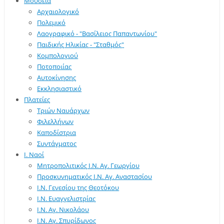
Μουσεία
Αρχαιολογικό
Πολεμικό
Λαογραφικό - "Βασίλειος Παπαντωνίου"
Παιδικής Ηλικίας - "Σταθμός"
Κομπολογιού
Ποτοποιίας
Αυτοκίνησης
Εκκλησιαστικό
Πλατείες
Τριών Ναυάρχων
Φιλελλήνων
Καποδίστρια
Συντάγματος
Ι. Ναοί
Μητροπολιτικός Ι.Ν. Αγ. Γεωργίου
Προσκυνηματικός Ι.Ν. Αγ. Αναστασίου
Ι.Ν. Γενεσίου της Θεοτόκου
Ι.Ν. Ευαγγελιστρίας
Ι.Ν. Αγ. Νικολάου
Ι.Ν. Αγ. Σπυρίδωνος