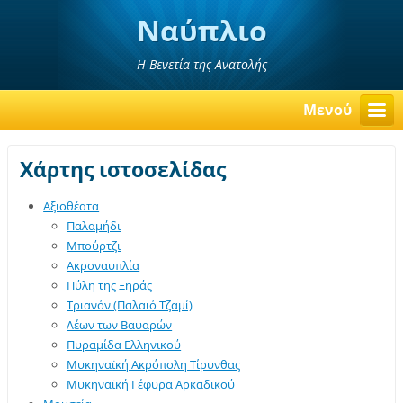
Ναύπλιο
Η Βενετία της Ανατολής
Μενού
Χάρτης ιστοσελίδας
Αξιοθέατα
Παλαμήδι
Μπούρτζι
Ακροναυπλία
Πύλη της Ξηράς
Τριανόν (Παλαιό Τζαμί)
Λέων των Βαυαρών
Πυραμίδα Ελληνικού
Μυκηναϊκή Ακρόπολη Τίρυνθας
Μυκηναϊκή Γέφυρα Αρκαδικού