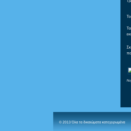
Τρ
Το
Τα
εκ
Σκ
πο
Νυ
© 2013 Όλα τα δικαιώματα κατοχυρωμένα