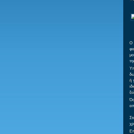
Ο 
φο
μο
τη
Υ
δω
ή 
ιδ
ξυ
Όσ
απ
Στ
χρ
Επ