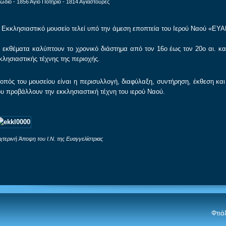
ιώδιο - 1856 Άγιο Ποτήριο - 1814 Αγιαστούρες
 Εκκλησιαστικό μουσείο τελεί υπό την άμεση εποπτεία του Ιερού Ναού «Ε
 εκθέματα καλύπτουν το χρονικό διάστημα από τον 16ο έως τον 20ο αι. κα
κλησιαστικής τέχνης της περιοχής.
οπός του μουσείου είναι η περισυλλογή, διαφύλαξη, συντήρηση, έκθεση κ
υ προβάλλουν την εκκλησιαστική τέχνη του ιερού Ναού.
χτερινή Άποψη του Ι.Ν. της Ευαγγελίστριας
Φτιά