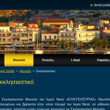
Αρχική σελίδ
Μουσεία
Πλατείες
Ι. Ναοί
Παραλίες
χική Σελίδα
>
Μουσεία
>
Εκκλησιαστικό
κκλησιαστικό
 Εκκλησιαστικό Μουσείο του Ιερού Ναού «ΕΥΑΓΓΕΛΙΣΤΡΙΑΣ» Ναυπλίου
τικειμένων και βρίσκεται στην νότια πλευρά του Ιερού Ναού, σε αίθουσα
νουρίου, αποτελεί ενιαίο χώρο και λειτουργεί ως Εκκλησιαστικό Μουσείο.