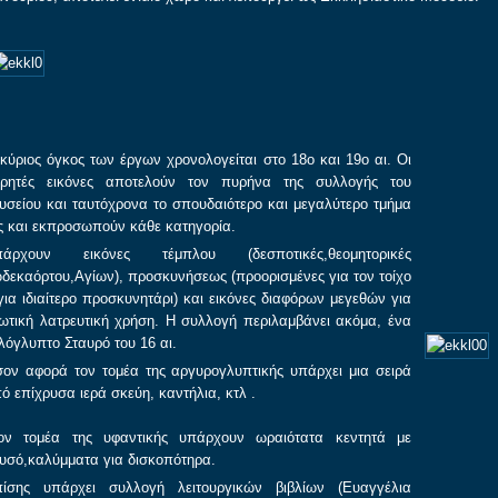
κύριος όγκος των έργων χρονολογείται στο 18ο και 19ο αι. Οι
ρητές εικόνες αποτελούν τον πυρήνα της συλλογής του
υσείου και ταυτόχρονα το σπουδαιότερο και μεγαλύτερο τμήμα
ς και εκπροσωπούν κάθε κατηγορία.
πάρχουν εικόνες τέμπλου (δεσποτικές,θεομητορικές
δεκαόρτου,Αγίων), προσκυνήσεως (προορισμένες για τον τοίχο
για ιδιαίτερο προσκυνητάρι) και εικόνες διαφόρων μεγεθών για
ιωτική λατρευτική χρήση. Η συλλογή περιλαμβάνει ακόμα, ένα
λόγλυπτο Σταυρό του 16 αι.
ον αφορά τον τομέα της αργυρογλυπτικής υπάρχει μια σειρά
ό επίχρυσα ιερά σκεύη, καντήλια, κτλ .
ον τομέα της υφαντικής υπάρχουν ωραιότατα κεντητά με
υσό,καλύμματα για δισκοπότηρα.
ίσης υπάρχει συλλογή λειτουργικών βιβλίων (Ευαγγέλια