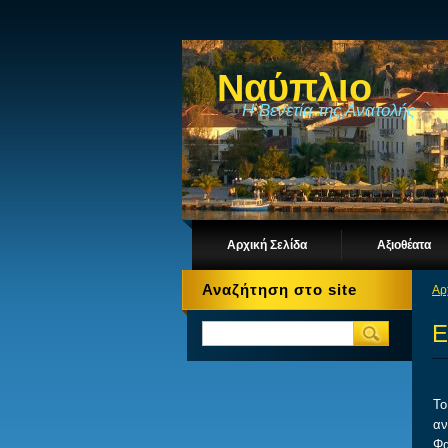
Ναύπλιο
Η Βενετία της Ανατολής
Αρχική Σελίδα
Αξιοθέατα
Αναζήτηση στο site
Αρ
Ε
Το
αν
Φα