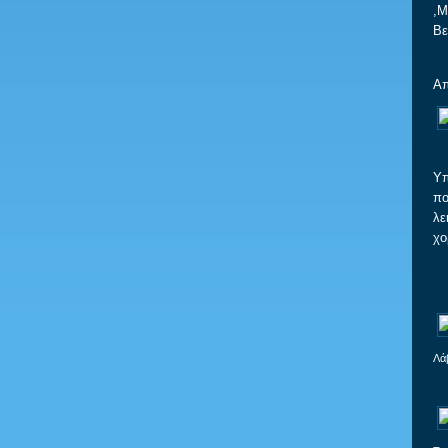
,Μ
Βε
Απ
Υπ
πο
λε
χο
Λά