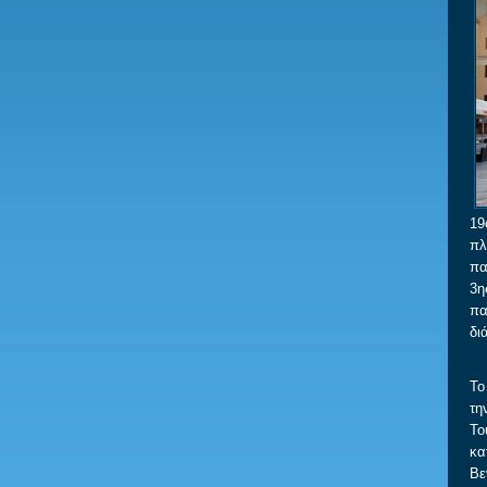
19
πλ
πα
3η
πα
δι
Το
τη
Το
κα
Βε