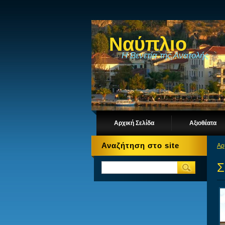
Ναύπλιο
Η Βενετία της Ανατολής
Αρχική Σελίδα
Αξιοθέατα
Αναζήτηση στο site
Αρ
Σ