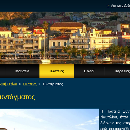
Αρχική σελίδ
Μουσεία
Πλατείες
Ι. Ναοί
Παραλίες
χική Σελίδα
>
Πλατείες
>
Συντάγματος
υντάγματος
Η Πλατεία Συντ
Ναυπλίου, ήταν
διάρκεια της ιστ
εδώ δημιουργήθ