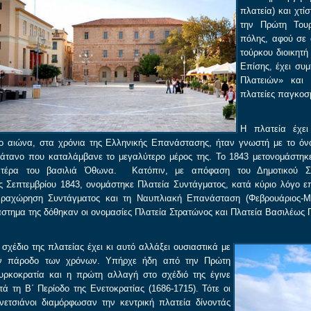
πλατεία) και χτί
την Πρώτη Τουρ
πόλης, αφού σε α
τούρκου διοικητή
Επίσης, έχει συ
Πλατειών» και 
πλατείες παγκοσ
Η πλατεία έχει
ο αιώνα, στα χρόνια της Ελληνικής Επανάστασης, ήταν γνωστή με το όν
άτανο που καταλάμβανε το μεγαλύτερο μέρος της. Το 1843 μετονομάστηκε
τέρα του βασιλιά Όθωνα. Κατόπιν, με απόφαση του Δημοτικού Συ
ς Σεπτεμβρίου 1843, ονομάστηκε Πλατεία Συντάγματος, κατά κύριο λόγο επ
ραχώρηση Συντάγματος και τη Ναυπλιακή Επανάσταση (Φεβρουάριος-Μά
άστημα της δόθηκαν οι ονομασίες Πλατεία Στρατώνος και Πλατεία Βασιλέως 
 σχέδιο της πλατείας έχει κι αυτό αλλάξει ουσιαστικά με
ν πάροδο των χρόνων. Υπήρχε ήδη από την Πρώτη
υρκοκρατία και η πρώτη αλλαγή στο σχέδιό της έγινε
τά τη Β΄ Περίοδο της Ενετοκρατίας (1686-1715). Τότε οι
νετσιάνοι διαμόρφωσαν την κεντρική πλατεία δίνοντάς