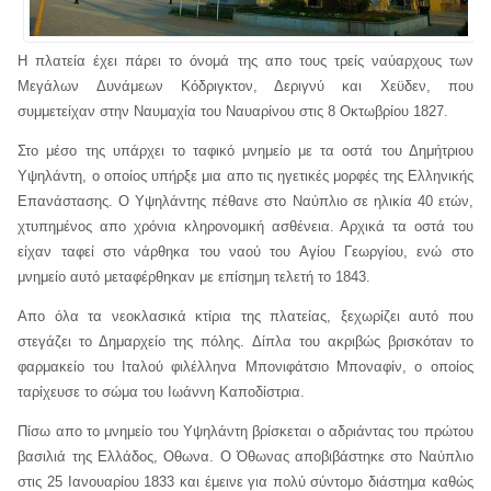
Η πλατεία έχει πάρει το όνομά της απο τους τρείς ναύαρχους των
Μεγάλων Δυνάμεων Κόδριγκτον, Δεριγνύ και Χεϋδεν, που
συμμετείχαν στην Ναυμαχία του Ναυαρίνου στις 8 Οκτωβρίου 1827.
Στο μέσο της υπάρχει το ταφικό μνημείο με τα οστά του Δημήτριου
Υψηλάντη, ο οποίος υπήρξε μια απο τις ηγετικές μορφές της Ελληνικής
Επανάστασης. Ο Υψηλάντης πέθανε στο Ναύπλιο σε ηλικία 40 ετών,
χτυπημένος απο χρόνια κληρονομική ασθένεια. Αρχικά τα οστά του
είχαν ταφεί στο νάρθηκα του ναού του Αγίου Γεωργίου, ενώ στο
μνημείο αυτό μεταφέρθηκαν με επίσημη τελετή το 1843.
Απο όλα τα νεοκλασικά κτίρια της πλατείας, ξεχωρίζει αυτό που
στεγάζει το Δημαρχείο της πόλης. Δίπλα του ακριβώς βρισκόταν το
φαρμακείο του Ιταλού φιλέλληνα Μπονιφάτσιο Μποναφίν, ο οποίος
ταρίχευσε το σώμα του Ιωάννη Καποδίστρια.
Πίσω απο το μνημείο του Υψηλάντη βρίσκεται ο αδριάντας του πρώτου
βασιλιά της Ελλάδος, Οθωνα. Ο Όθωνας αποβιβάστηκε στο Ναύπλιο
στις 25 Ιανουαρίου 1833 και έμεινε για πολύ σύντομο διάστημα καθώς