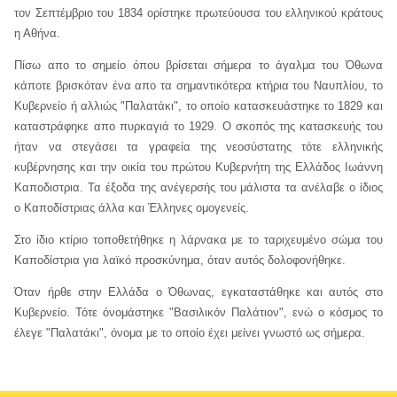
τον Σεπτέμβριο του 1834 ορίστηκε πρωτεύουσα του ελληνικού κράτους
η Αθήνα.
Πίσω απο το σημείο όπου βρίσεται σήμερα το άγαλμα του Όθωνα
κάποτε βρισκόταν ένα απο τα σημαντικότερα κτήρια του Ναυπλίου, το
Κυβερνείο ή αλλιώς "Παλατάκι", το οποίο κατασκευάστηκε το 1829 και
καταστράφηκε απο πυρκαγιά το 1929. Ο σκοπός της κατασκευής του
ήταν να στεγάσει τα γραφεία της νεοσύστατης τότε ελληνικής
κυβέρνησης και την οικία του πρώτου Κυβερνήτη της Ελλάδος Ιωάννη
Καποδιστρια. Τα έξοδα της ανέγερσής του μάλιστα τα ανέλαβε ο ίδιος
ο Καποδίστριας άλλα και Έλληνες ομογενείς.
Στο ίδιο κτίριο τοποθετήθηκε η λάρνακα με το ταριχευμένο σώμα του
Καποδίστρια για λαϊκό προσκύνημα, όταν αυτός δολοφονήθηκε.
Όταν ήρθε στην Ελλάδα ο Όθωνας, εγκαταστάθηκε και αυτός στο
Κυβερνείο. Τότε όνομάστηκε "Βασιλικόν Παλάτιον", ενώ ο κόσμος το
έλεγε "Παλατάκι", όνομα με το οποίο έχει μείνει γνωστό ως σήμερα.